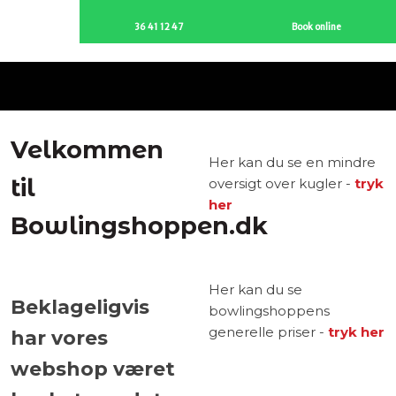
36 41 12 47
Book online
Velkommen
Her kan du se en mindre
til
oversigt over kugler -
tryk
her
Bowlingshoppen.dk
​
Her kan du se
​Beklageligvis
bowlingshoppens
generelle priser -
tryk her
har vores
webshop været