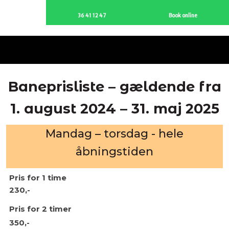
36 41 12 47
Book online
Baneprisliste – gældende fra
1. august 2024 – 31. maj 2025
​Mandag – torsdag - hele
åbningstiden
Pris for ​1 time​
230,-
Pris for ​2 timer
350,-​